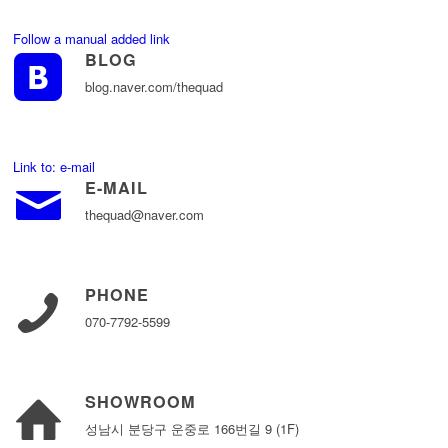
Follow a manual added link
BLOG
blog.naver.com/thequad
Link to: e-mail
E-MAIL
thequad@naver.com
PHONE
070-7792-5599
SHOWROOM
성남시 분당구 운중로 166번길 9 (1F)